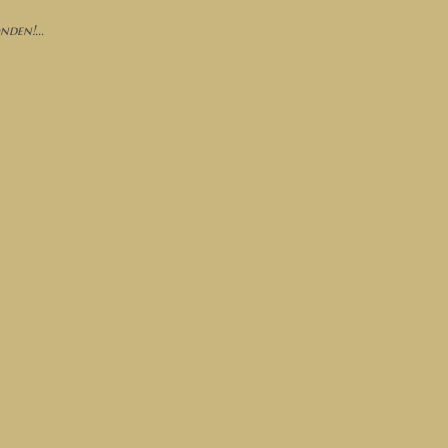
den!...