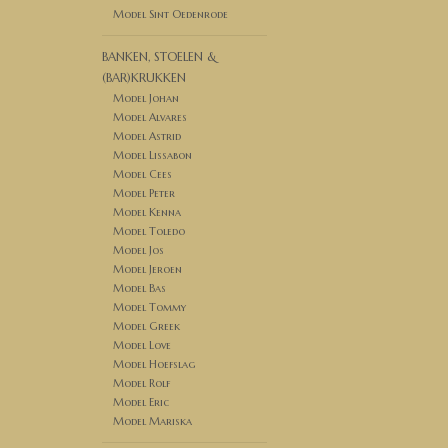
Model Sint Oedenrode
BANKEN, STOELEN &
(BAR)KRUKKEN
Model Johan
Model Alvares
Model Astrid
Model Lissabon
Model Cees
Model Peter
Model Kenna
Model Toledo
Model Jos
Model Jeroen
Model Bas
Model Tommy
Model Greek
Model Love
Model Hoefslag
Model Rolf
Model Eric
Model Mariska