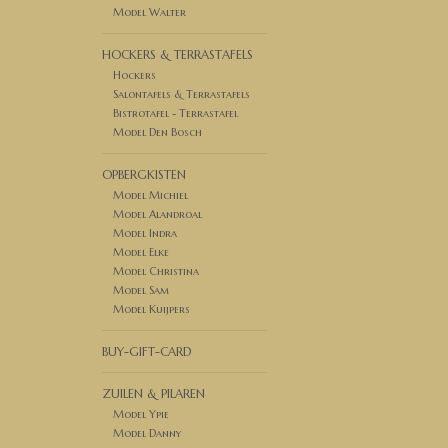
Model Walter
HOCKERS & TERRASTAFELS
Hockers
Salontafels & Terrastafels
Bistrotafel - Terrastafel
Model Den Bosch
OPBERGKISTEN
Model Michiel
Model Alandroal
Model Indra
Model Elke
Model Christina
Model Sam
Model Kuijpers
BUY-GIFT-CARD
ZUILEN & PILAREN
Model Ypie
Model Danny