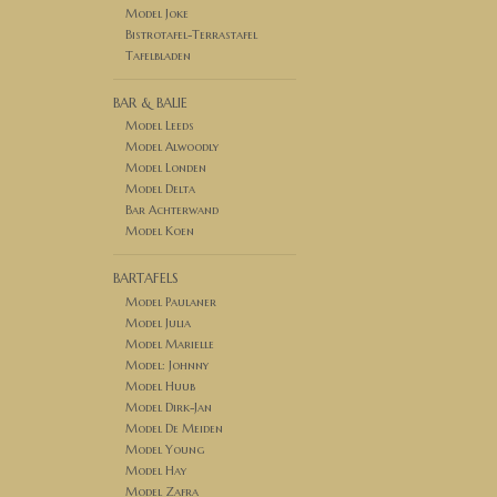
Model Joke
Bistrotafel-Terrastafel
Tafelbladen
BAR & BALIE
Model Leeds
Model Alwoodly
Model Londen
Model Delta
Bar Achterwand
Model Koen
BARTAFELS
Model Paulaner
Model Julia
Model Marielle
Model: Johnny
Model Huub
Model Dirk-Jan
Model De Meiden
Model Young
Model Hay
Model Zafra