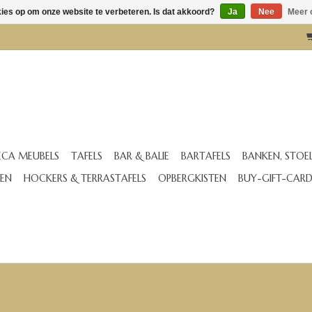
kies op om onze website te verbeteren. Is dat akkoord?
Ja
Nee
Meer 
CA MEUBELS
TAFELS
BAR & BALIE
BARTAFELS
BANKEN, STOE
EN
HOCKERS & TERRASTAFELS
OPBERGKISTEN
BUY-GIFT-CAR