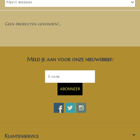
Banken, stoelen &
(Bar)krukken
Geen producten gevonden!...
Hoekbanken
Plantenbakken
Meld je aan voor onze nieuwsbrief:
Hockers & Terrastafels
Opbergkisten
ABONNEER
buy-gift-card
Zuilen & Pilaren
Blog
Klantenservice