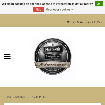
Wij slaan cookies op om onze website te verbeteren. Is dat akkoord?
Ja
Nee
Meer over cookies »
0 Artikelen - €0,00
Home
Horeca meubels
Tafels
Bar & Balie
Bartafels
HOME
/
MERKEN
/
DAVID PLUS