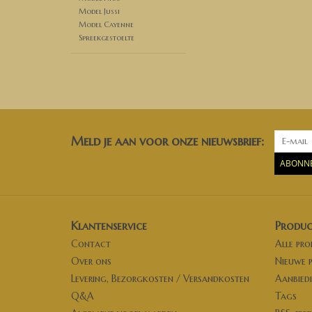
Model Jussi
Model Cayenne
Spreekgestoelte
Meld je aan voor onze nieuwsbrief:
ABONN
Klantenservice
Produc
Contact
Alle pr
Over ons
Nieuwe 
Levering, Bezorgkosten / Versandkosten
Aanbied
Q&A
Tags