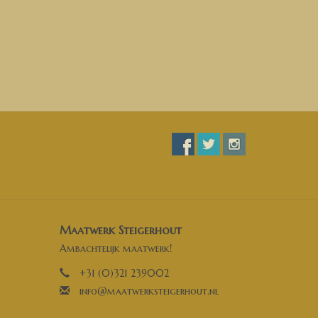
Maatwerk Steigerhout
Ambachtelijk maatwerk!
+31 (0)321 239002
info@maatwerksteigerhout.nl