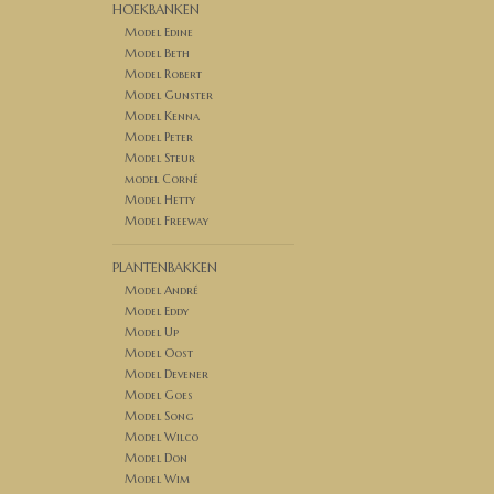
HOEKBANKEN
Model Edine
Model Beth
Model Robert
Model Gunster
Model Kenna
Model Peter
Model Steur
model Corné
Model Hetty
Model Freeway
PLANTENBAKKEN
Model André
Model Eddy
Model Up
Model Oost
Model Devener
Model Goes
Model Song
Model Wilco
Model Don
Model Wim