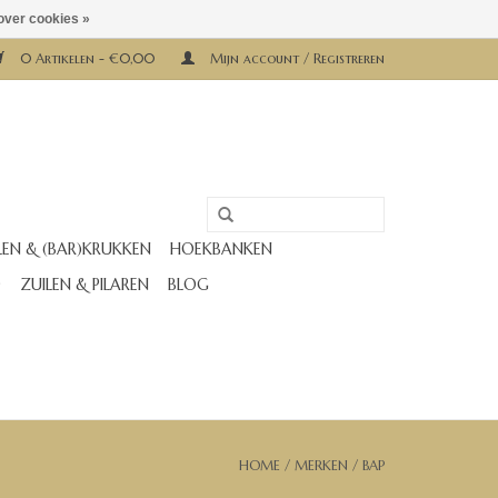
over cookies »
0 Artikelen - €0,00
Mijn account / Registreren
LEN & (BAR)KRUKKEN
HOEKBANKEN
D
ZUILEN & PILAREN
BLOG
HOME
/
MERKEN
/
BAP