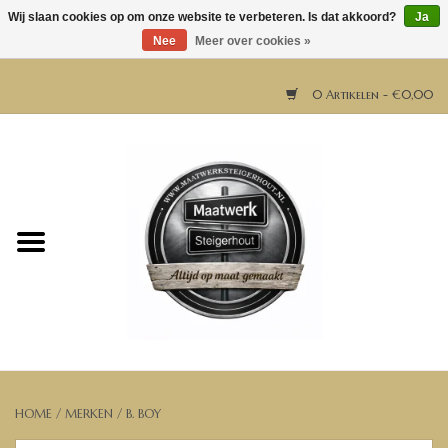
Wij slaan cookies op om onze website te verbeteren. Is dat akkoord?
Ja
Nee
Meer over cookies »
0 Artikelen - €0,00
Home
Horeca meubels
Tafels
Bar & Balie
Bartafels
HOME
/
MERKEN
/
B. BOY