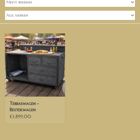
Banken, stoelen &
(Bar)krukken
Hoekbanken
Plantenbakken
Hockers & Terrastafels
Opbergkisten
buy-gift-card
Terraswagen -
Bestekwagen
€1.899,00
Zuilen & Pilaren
Blog