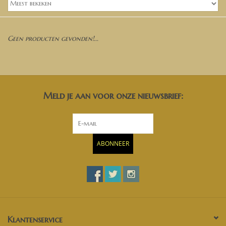
Banken, stoelen &
(Bar)krukken
Geen producten gevonden!...
Hoekbanken
Plantenbakken
Meld je aan voor onze nieuwsbrief:
Hockers & Terrastafels
Opbergkisten
ABONNEER
buy-gift-card
Zuilen & Pilaren
Blog
Klantenservice