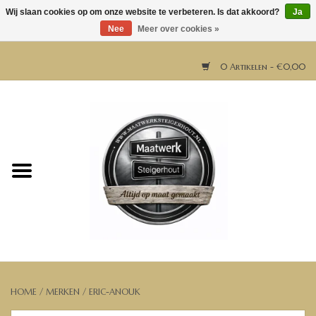
Wij slaan cookies op om onze website te verbeteren. Is dat akkoord?
Ja
Nee
Meer over cookies »
0 Artikelen - €0,00
Home
Horeca meubels
Tafels
Bar & Balie
Bartafels
HOME
/
MERKEN
/
ERIC-ANOUK