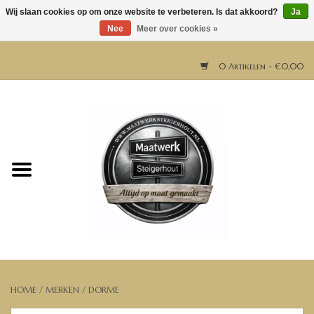
Wij slaan cookies op om onze website te verbeteren. Is dat akkoord?
Ja
Nee
Meer over cookies »
0 Artikelen - €0,00
Home
Horeca meubels
Tafels
Bar & Balie
Bartafels
HOME
/
MERKEN
/
DORME